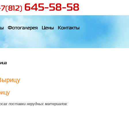
645-58-58
+7(812)
лы
Фотогалерея
Цены
Контакты
ица
 Вырицу
рицу
росах поставки нерудных материалов: