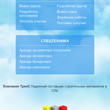
Вывоз грунта
Разработка грунта
Разработка
Вывоз снега
котлованов
Земляные работы
Отсыпка участка
Поставка сыпучки
СПЕЦТЕХНИКА
Аренда экскаватора-погрузчика
Аренда экскаватора
Аренда бульдозера
Аренда самосвала
Компания ТриоС
Надежный поставщик строительных материалов
в
СПб.