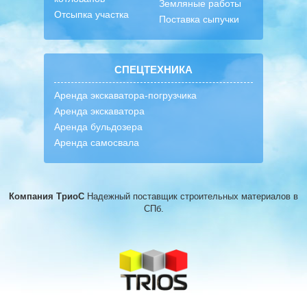
Земляные работы
Отсыпка участка
Поставка сыпучки
СПЕЦТЕХНИКА
Аренда экскаватора-погрузчика
Аренда экскаватора
Аренда бульдозера
Аренда самосвала
Компания ТриоС
Надежный поставщик строительных материалов
в
СПб.