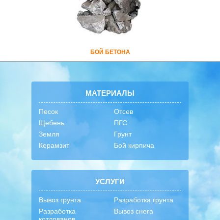
БОЙ БЕТОНА
МАТЕРИАЛЫ
Песок
Отсев
Щебень
ПГС
Земля
Грунт
Керамзит
Бой кирпича
УСЛУГИ
Вывоз грунта
Разработка грунта
Разработка
Вывоз снега
котлованов