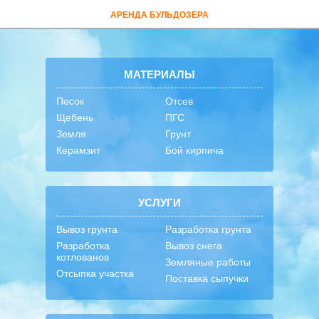
АРЕНДА БУЛЬДОЗЕРА
МАТЕРИАЛЫ
Песок
Отсев
Щебень
ПГС
Земля
Грунт
Керамзит
Бой кирпича
УСЛУГИ
Вывоз грунта
Разработка грунта
Разработка
Вывоз снега
котлованов
Земляные работы
Отсыпка участка
Поставка сыпучки