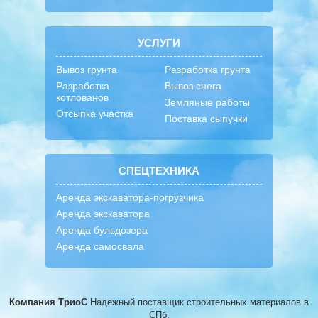
УСЛУГИ
Вывоз грунта
Разработка грунта
Разработка
Вывоз снега
котлованов
Земляные работы
Отсыпка участка
Поставка сыпучки
СПЕЦТЕХНИКА
Аренда экскаватора-погрузчика
Аренда экскаватора
Аренда бульдозера
Аренда самосвала
Компания ТриоС
Надежный поставщик строительных материалов
в
СПб.