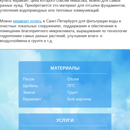
купить керамзит, цена которого совсем невысока, можно для самых
разных нужд. Приобретается это материал для отсыпки фундаментов,
утепления водопроводных или тепловых коммуникаций.
Можно
керамзит купить
в Санкт-Петербурге для фильтрации воды в
очистных локальных сооружениях, поддержания и обеспечения в
помещении благоприятного микроклимата, выращивания по технологии
гидропоники самых разных растений, улучшения влаго- и
воздухообмена в грунте и т.д.
МАТЕРИАЛЫ
Песок
Отсев
Щебень
ПГС
Земля
Грунт
Керамзит
Бой кирпича
УСЛУГИ