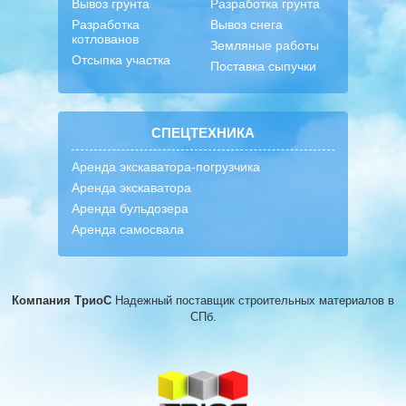
Вывоз грунта
Разработка грунта
Разработка
Вывоз снега
котлованов
Земляные работы
Отсыпка участка
Поставка сыпучки
СПЕЦТЕХНИКА
Аренда экскаватора-погрузчика
Аренда экскаватора
Аренда бульдозера
Аренда самосвала
Компания ТриоС
Надежный поставщик строительных материалов
в
СПб.