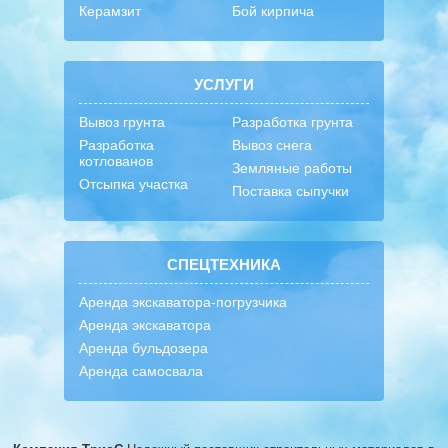
Керамзит
Бой кирпича
УСЛУГИ
Вывоз грунта
Разработка грунта
Разработка
Вывоз снега
котлованов
Земляные работы
Отсыпка участка
Поставка сыпучки
СПЕЦТЕХНИКА
Аренда экскаватора-погрузчика
Аренда экскаватора
Аренда бульдозера
Аренда самосвала