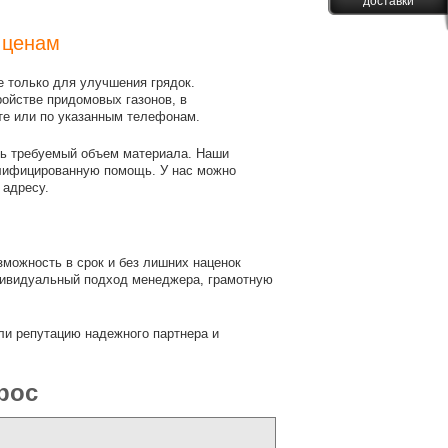
доставки
 ценам
 только для улучшения грядок.
ройстве придомовых газонов, в
те или по указанным телефонам.
ть требуемый объем материала. Наши
лифицированную помощь. У нас можно
 адресу.
можность в срок и без лишних наценок
ндивидуальный подход менеджера, грамотную
ли репутацию надежного партнера и
рос