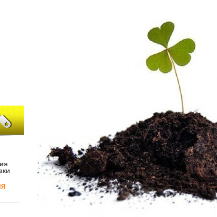
ия
зки
ия