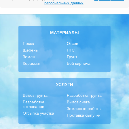
персональных данных
.
МАТЕРИАЛЫ
Песок
Отсев
Щебень
ПГС
Земля
Грунт
Керамзит
Бой кирпича
УСЛУГИ
Вывоз грунта
Разработка грунта
Разработка
Вывоз снега
котлованов
Земляные работы
Отсыпка участка
Поставка сыпучки