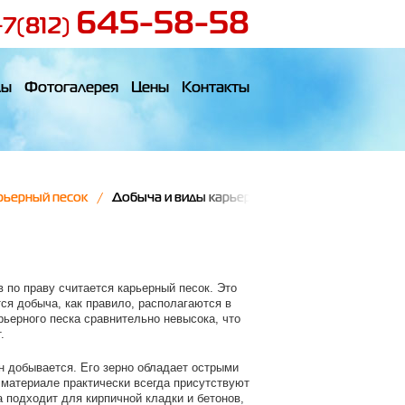
645-58-58
+7(812)
лы
Фотогалерея
Цены
Контакты
рьерный песок
Добыча и виды карьерного песка
по праву считается карьерный песок. Это
тся добыча, как правило, располагаются в
рьерного песка сравнительно невысока, что
.
он добывается. Его зерно обладает острыми
м материале практически всегда присутствуют
ка подходит для кирпичной кладки и бетонов,