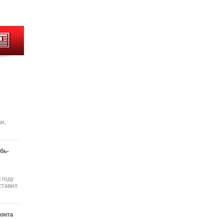
и,
бь-
 году
ставил
онта