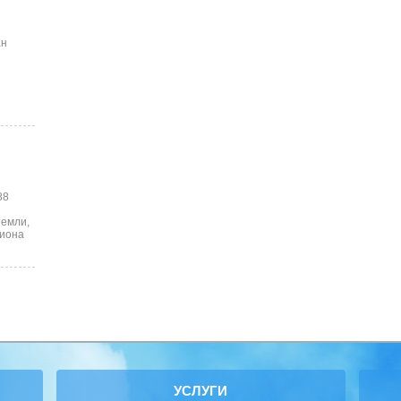
ан
88
земли,
лиона
УСЛУГИ