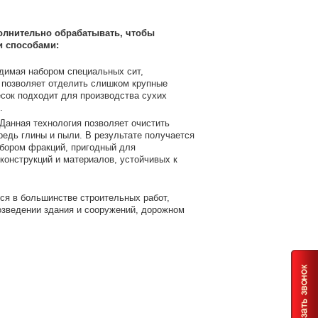
олнительно обрабатывать, чтобы
и способами:
одимая набором специальных сит,
 позволяет отделить слишком крупные
есок подходит для производства сухих
.
Данная технология позволяет очистить
редь глины и пыли. В результате получается
абором фракций, пригодный для
конструкций и материалов, устойчивых к
ся в большинстве строительных работ,
возведении здания и сооружений, дорожном