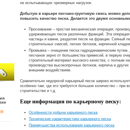
не испытывающих чрезмерных нагрузок.
Добытую в карьере песчано-грунтовую смесь можно доп
повысить качество песка. Делается это двумя основным
Просеивание – простая механическая операция, произв
удерживающих песок различных фракций. Эта операция
частицы и камни, разделяя песок на фракции. Сеяный п
строительных смесей, легких бетонов, кирпичной кладки
Промывка – очищение песка гидродинамическим путем. 
песчаное зерно от большинства примесей, в первую оче
строительный материал высокого качества, с полным н
производства высокопрочных бетонов, кирпича и других 
внешним воздействиям.
Сравнительно недорогой карьерный песок широко использует
особенно там, где его требуется большое количество – при 
строительстве и т.д.
ия
Еще информация по карьерному песку:
зки
ия
Особенности добычи карьерного песка
Технические характеристики карьерного песка
Преимущества использования карьерного песка